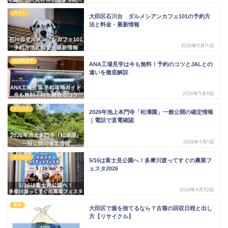
カフェ
大田区石川台 ダルメシアンカフェ101の予約方
法と料金・最新情報
2026年5月11日
社会科見学
ANA工場見学は今も無料！予約のコツとJALとの
違いを徹底解説
2026年5月8日
イベント
2026年池上本門寺「松濤園」一般公開の確定情報
｜電話で直電確認
2026年5月1日
イベント
5/16は富士見公園へ！多摩川渡ってすぐの農業フ
ェスタ2026
2026年4月30日
生活
大田区で服を捨てるなら？古着の回収日程と出し
方【リサイクル】