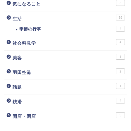
3
気になること
39
生活
季節の行事
4
4
社会科見学
1
美容
2
羽田空港
1
話題
4
銭湯
3
開店・閉店