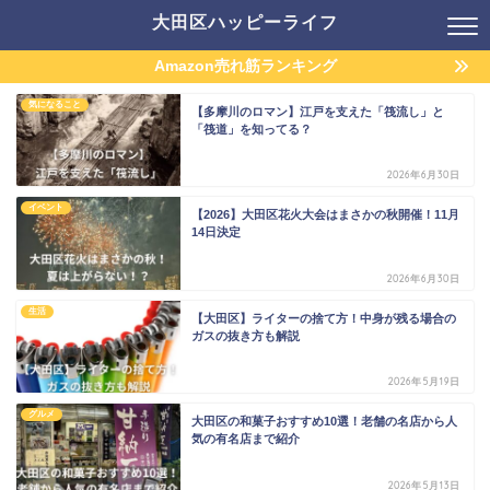
大田区ハッピーライフ
Amazon売れ筋ランキング
気になること
【多摩川のロマン】江戸を支えた「筏流し」と
「筏道」を知ってる？
2026年6月30日
イベント
【2026】大田区花火大会はまさかの秋開催！11月
14日決定
2026年6月30日
生活
【大田区】ライターの捨て方！中身が残る場合の
ガスの抜き方も解説
2026年5月19日
グルメ
大田区の和菓子おすすめ10選！老舗の名店から人
気の有名店まで紹介
2026年5月13日