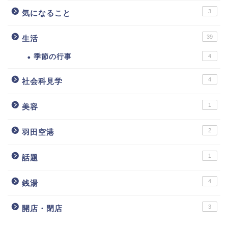
3
気になること
39
生活
季節の行事
4
4
社会科見学
1
美容
2
羽田空港
1
話題
4
銭湯
3
開店・閉店