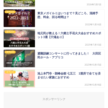
2026年5月1日
イベント
東京メガイルミはいつまで？見どころ、混雑予
想、料金、回る時間は？
2022年11月16日
イベント
地元民が教える！六郷土手花火大会おすすめスポ
ット3選【穴場あり】
2025年7月10日
イベント
避難訓練コンサートに行ってきました！ 大田区
民ホール・アプリコ
2023年10月13日
イベント
池上本門寺・朗峰会館 七五三 1箇所で全てを済
ませたい家族におすすめ
2023年10月18日
スポンサーリンク