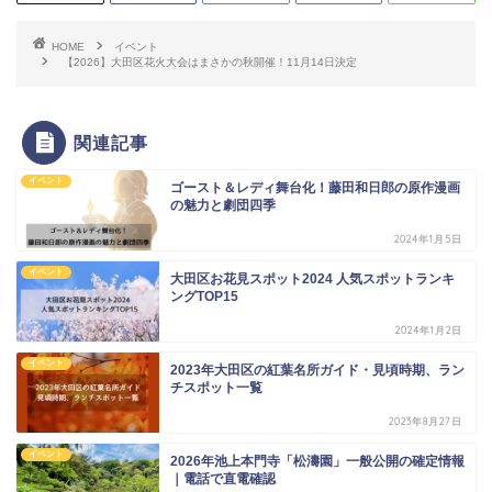
HOME
イベント
【2026】大田区花火大会はまさかの秋開催！11月14日決定
関連記事
イベント
ゴースト＆レディ舞台化！藤田和日郎の原作漫画
の魅力と劇団四季
2024年1月5日
イベント
大田区お花見スポット2024 人気スポットランキ
ングTOP15
2024年1月2日
イベント
2023年大田区の紅葉名所ガイド・見頃時期、ラン
チスポット一覧
2023年8月27日
イベント
2026年池上本門寺「松濤園」一般公開の確定情報
｜電話で直電確認