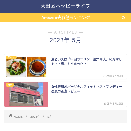
大田区ハッピーライフ
Amazon売れ筋ランキング
― ARCHIVES ―
2023年 5月
グルメ
夏といえば「中国ラーメン 揚州商人」の冷やし
トマト麺、もう食べた？
2023年5月30日
健康
女性専用AIパーソナルフィットネス・ファディー
会員の正直レビュー
2023年5月28日
HOME
2023年
5月