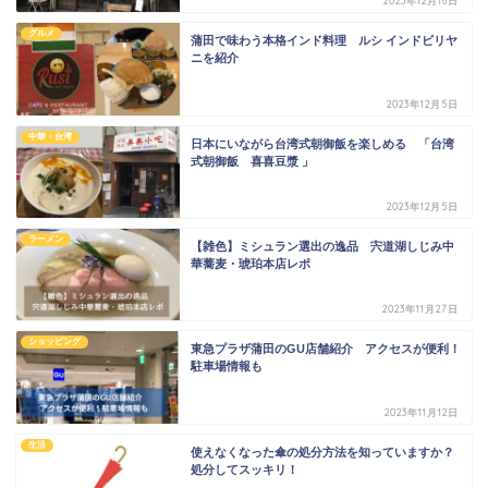
2023年12月16日
グルメ
蒲田で味わう本格インド料理 ルシ インドビリヤ
ニを紹介
2023年12月5日
中華・台湾
日本にいながら台湾式朝御飯を楽しめる 「台湾
式朝御飯 喜喜豆漿 」
2023年12月5日
ラーメン
【雑色】ミシュラン選出の逸品 宍道湖しじみ中
華蕎麦・琥珀本店レポ
2023年11月27日
ショッピング
東急プラザ蒲田のGU店舗紹介 アクセスが便利！
駐車場情報も
2023年11月12日
生活
使えなくなった傘の処分方法を知っていますか？
処分してスッキリ！