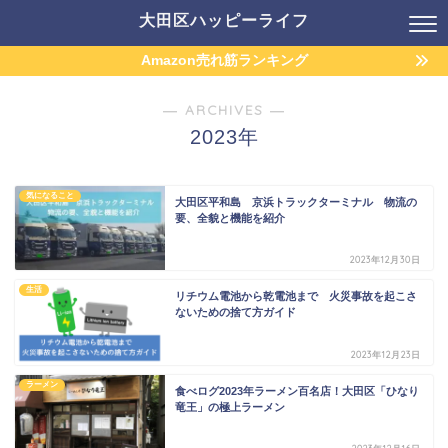
大田区ハッピーライフ
Amazon売れ筋ランキング
― ARCHIVES ―
2023年
気になること
大田区平和島 京浜トラックターミナル 物流の
要、全貌と機能を紹介
2023年12月30日
生活
リチウム電池から乾電池まで 火災事故を起こさ
ないための捨て方ガイド
2023年12月23日
ラーメン
食べログ2023年ラーメン百名店！大田区「ひなり
竜王」の極上ラーメン