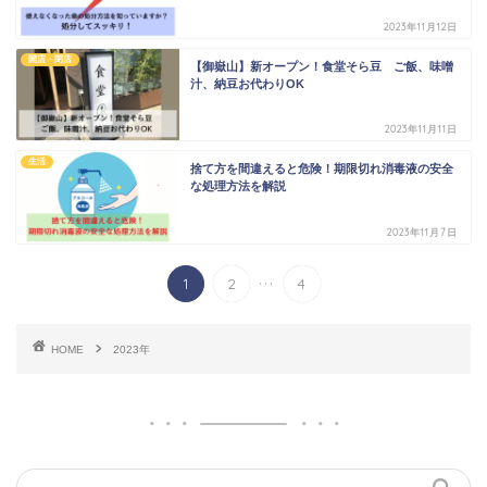
2023年11月12日
開店・閉店
【御嶽山】新オープン！食堂そら豆 ご飯、味噌
汁、納豆お代わりOK
2023年11月11日
生活
捨て方を間違えると危険！期限切れ消毒液の安全
な処理方法を解説
2023年11月7日
...
1
2
4
HOME
2023年