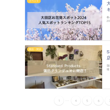
イベント
春
2
開店・閉店
S
蒲
場
...
1
4
5
6