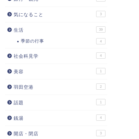
気になること
3
生活
39
季節の行事
4
社会科見学
4
美容
1
羽田空港
2
話題
1
銭湯
4
開店・閉店
3