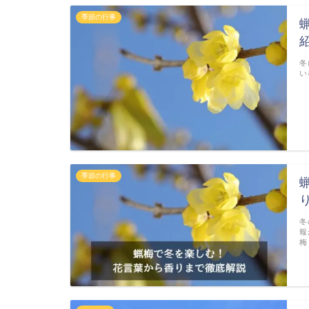
季節の行事
冬
い
季節の行事
冬
報
梅