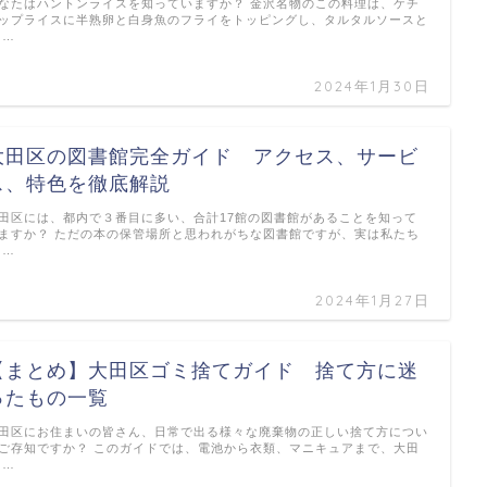
なたはハントンライスを知っていますか？ 金沢名物のこの料理は、ケチ
ップライスに半熟卵と白身魚のフライをトッピングし、タルタルソースと
 …
2024年1月30日
大田区の図書館完全ガイド アクセス、サービ
ス、特色を徹底解説
田区には、都内で３番目に多い、合計17館の図書館があることを知って
ますか？ ただの本の保管場所と思われがちな図書館ですが、実は私たち
 …
2024年1月27日
【まとめ】大田区ゴミ捨てガイド 捨て方に迷
ったもの一覧
田区にお住まいの皆さん、日常で出る様々な廃棄物の正しい捨て方につい
ご存知ですか？ このガイドでは、電池から衣類、マニキュアまで、大田
 …