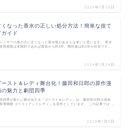
2024年1月26日
古くなった香水の正しい処分方法！簡単な捨て
方ガイド
レッサーの奥の方に古くなった香水瓶がある人は多いと思います。 香水
使用期限は未開封であれば製造から約3年、開封後は約1年が目安です。
…
2024年1月24日
ゴースト＆レディ舞台化！藤田和日郎の原作漫
画の魅力と劇団四季
団四季が新たに舞台化する『ゴースト＆レディ』は、藤田和日郎の漫画
黒博物館 ゴーストアンドレディ」を原作としています。 この記事では …
2024年1月5日