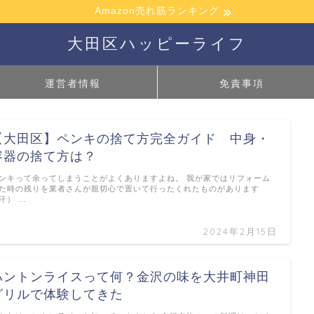
Amazon売れ筋ランキング
大田区ハッピーライフ
運営者情報
免責事項
【大田区】ペンキの捨て方完全ガイド 中身・
容器の捨て方は？
ンキって余ってしまうことがよくありますよね。 我が家ではリフォーム
た時の残りを業者さんが親切心で置いて行ったくれたものがあります
汗） …
2024年2月15日
ハントンライスって何？金沢の味を大井町神田
グリルで体験してきた