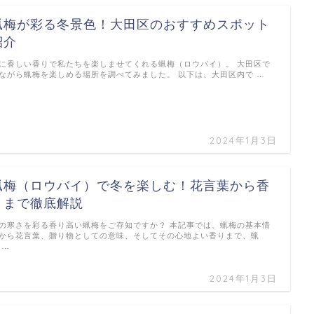
蝋梅が彩る冬景色！大田区のおすすめスポット
紹介
に香しい香りで私たちを楽しませてくれる蝋梅（ロウバイ）。 大田区で
ながら蝋梅を楽しめる場所を調べてみました。 以下は、大田区内で …
2024年1月3日
蝋梅（ロウバイ）で冬を楽しむ！花言葉から香
りまで徹底解説
の寒さを彩る香り高い蝋梅をご存知ですか？ 本記事では、蝋梅の基本情
から花言葉、贈り物としての意味、そしてその心地よい香りまで、蝋
 …
2024年1月3日