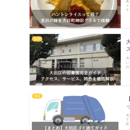
あ
ャ
ケ
生活
大
い
の
生活
大
て
区