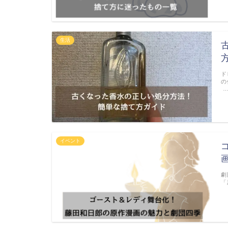
生活
ド
の
イベント
劇
「