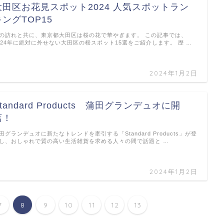
大田区お花見スポット2024 人気スポットラン
キングTOP15
の訪れと共に、東京都大田区は桜の花で華やぎます。 この記事では、
024年に絶対に外せない大田区の桜スポット15選をご紹介します。 歴 …
2024年1月2日
tandard Products 蒲田グランデュオに開
店！
田グランデュオに新たなトレンドを牽引する「Standard Products」が登
し、おしゃれで質の高い生活雑貨を求める人々の間で話題と …
2024年1月2日
7
8
9
10
11
12
13