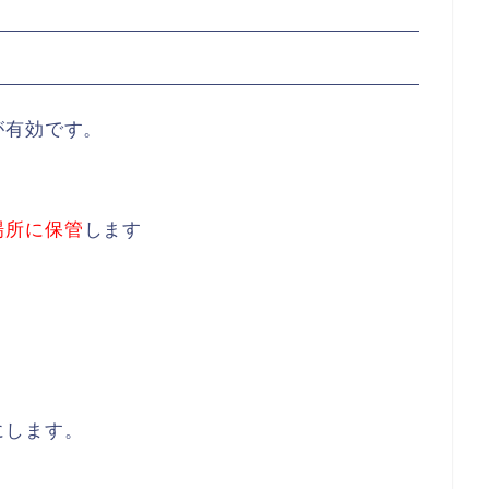
が有効です。
場所に保管
します
。
にします。