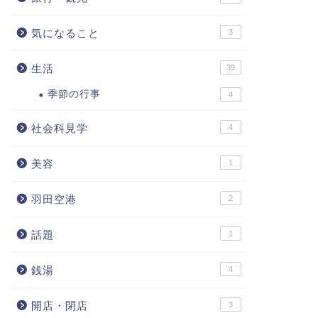
気になること
3
生活
39
季節の行事
4
社会科見学
4
美容
1
羽田空港
2
話題
1
銭湯
4
開店・閉店
3