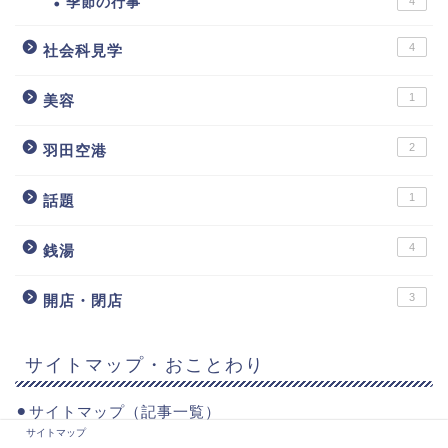
3
ショッピング
5
健康
フィットネス
2
7
旅行・観光
3
気になること
39
生活
季節の行事
4
4
社会科見学
1
美容
サイトマップ
2