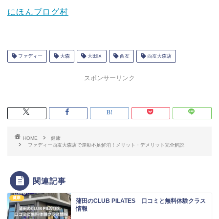
にほんブログ村
ファディー
大森
大田区
西友
西友大森店
スポンサーリンク
HOME
健康
ファディー西友大森店で運動不足解消！メリット・デメリット完全解説
関連記事
健康
蒲田のCLUB PILATES 口コミと無料体験クラス
情報