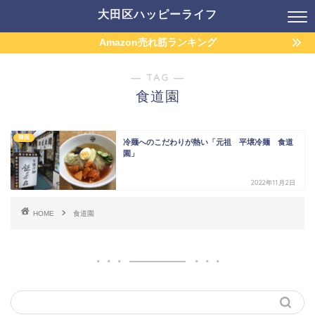
大田区ハッピーライフ
Amazon売れ筋ランキング
― TAG ―
食道園
韓国
冷麺へのこだわりが熱い「元祖 平壌冷麺 食道
園」
2022年11月2日
HOME
食道園