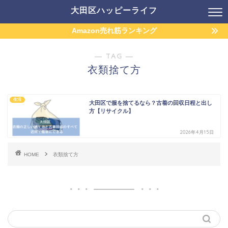
大田区ハッピーライフ
Amazon売れ筋ランキング
― TAG ―
衣類捨て方
生活
大田区で服を捨てるなら？古着の回収日程と出し
方【リサイクル】
2026年4月15日
HOME
衣類捨て方