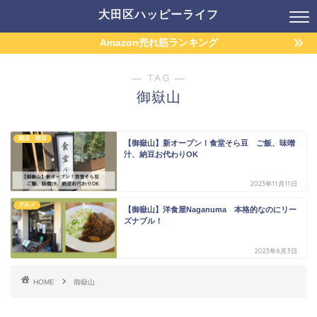
大田区ハッピーライフ
Amazon売れ筋ランキング
― TAG ―
御嶽山
開店・閉店
【御嶽山】新オープン！食堂そら豆 ご飯、味噌
汁、納豆お代わりOK
2023年11月11日
グルメ
【御嶽山】洋食屋Naganuma 本格的なのにリー
ズナブル！
2023年6月3日
HOME
御嶽山