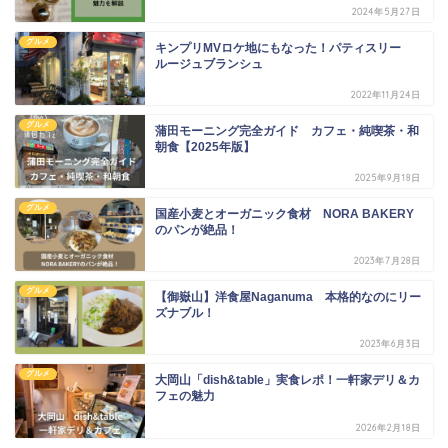
2024年5月27日
グルメ
キンプリMVロケ地にもなった！パティスリー
ルージュブランシュ
2022年11月24日
グルメ
蒲田モーニング完全ガイド カフェ・純喫茶・和
朝食【2025年版】
2025年9月18日
グルメ
国産小麦とオーガニック食材 NORA BAKERY
のパンが絶品！
2023年7月28日
グルメ
【御嶽山】洋食屋Naganuma 本格的なのにリー
ズナブル！
2023年6月3日
グルメ
大岡山「dish&table」実食レポ！一軒家デリ＆カ
フェの魅力
2026年2月18日