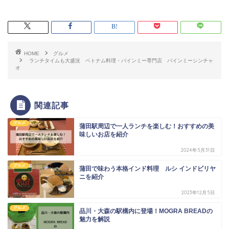
HOME
グルメ
ランチタイムも大盛況 ベトナム料理・バインミー専門店 バインミーシンチャ
オ
関連記事
グルメ
蒲田駅周辺で一人ランチを楽しむ！おすすめの美
味しいお店を紹介
2024年5月31日
グルメ
蒲田で味わう本格インド料理 ルシ インドビリヤ
ニを紹介
2023年12月5日
グルメ
品川・大森の駅構内に登場！MOGRA BREADの
魅力を解説