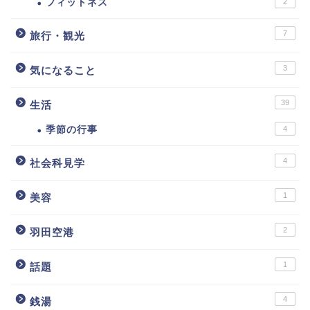
フィットネス
2
7
旅行・観光
3
気になること
39
生活
季節の行事
4
4
社会科見学
1
美容
2
羽田空港
1
話題
4
銭湯