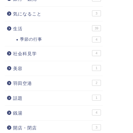
気になること
3
生活
39
季節の行事
4
社会科見学
4
美容
1
羽田空港
2
話題
1
銭湯
4
開店・閉店
3