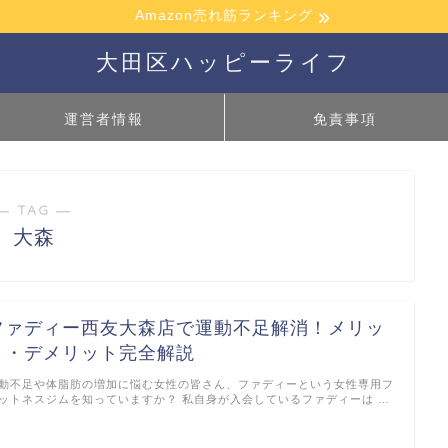
Amazon売れ筋ランキング
大田区ハッピーライフ
運営者情報
免責事項
― TAG ―
大森
ファディー西友大森店で運動不足解消！メリッ
ト・デメリット完全解説
動不足や体脂肪の増加に悩む女性の皆さん、ファディーという女性専用フ
ットネスジムを知っていますか？ 私自身が入会しているファディーは …