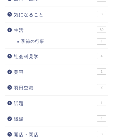
気になること
3
生活
39
季節の行事
4
社会科見学
4
美容
1
羽田空港
2
話題
1
銭湯
4
開店・閉店
3