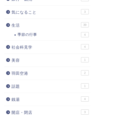
気になること
3
生活
39
季節の行事
4
社会科見学
4
美容
1
羽田空港
2
話題
1
銭湯
4
開店・閉店
3