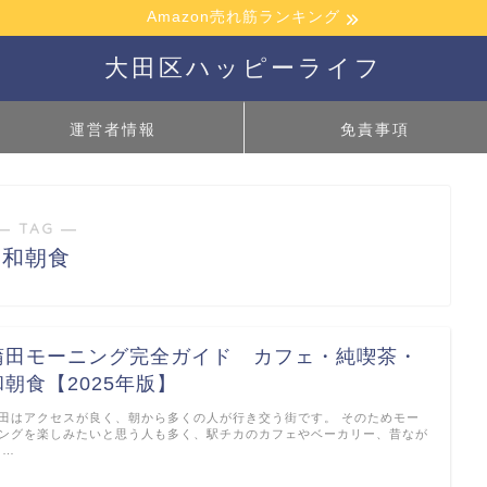
Amazon売れ筋ランキング
大田区ハッピーライフ
運営者情報
免責事項
― TAG ―
和朝食
蒲田モーニング完全ガイド カフェ・純喫茶・
和朝食【2025年版】
田はアクセスが良く、朝から多くの人が行き交う街です。 そのためモー
ングを楽しみたいと思う人も多く、駅チカのカフェやベーカリー、昔なが
 …