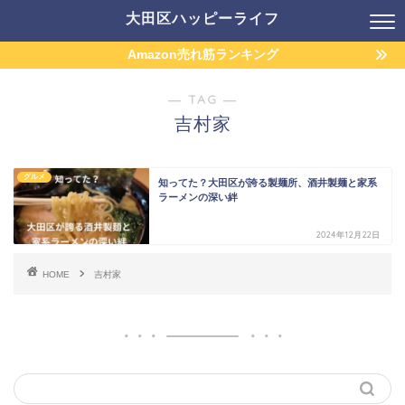
大田区ハッピーライフ
Amazon売れ筋ランキング
― TAG ―
吉村家
グルメ
知ってた？大田区が誇る製麺所、酒井製麺と家系
ラーメンの深い絆
2024年12月22日
HOME
吉村家